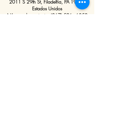
2011 S 29th St, Filadelfia, PA
19145
Estados Unidos
Número de contacto:
(267) 596 - 6352
Correo electrónico:
phillytacos215@gmail.com
Send