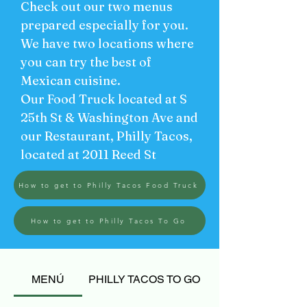
Check out our two menus
prepared especially for you.
We have two locations where
you can try the best of
Mexican cuisine.
Our Food Truck located at S
25th St & Washington Ave and
our Restaurant, Philly Tacos,
located at 2011 Reed St
How to get to Philly Tacos Food Truck
How to get to Philly Tacos To Go
MENÚ
PHILLY TACOS TO GO