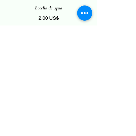
Botella de agua
2,00 US$
Coca Cola
2,00 US$
Duende
2,00 US$
Aperitivos
Guacamole y patatas fritas
10,00 US$
Pico de gallo y patatas fritas